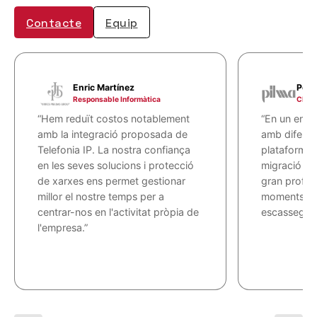
Contacte
Equip
Enric Martínez
Pere
Responsable Informàtica
CIO d
“Hem reduït costos notablement
“En un ento
amb la integració proposada de
amb diferent
Telefonia IP. La nostra confiança
plataformes,
en les seves solucions i protecció
migració a 
de xarxes ens permet gestionar
gran profess
millor el nostre temps per a
moments en 
centrar-nos en l'activitat pròpia de
escassegen.
l'empresa.”