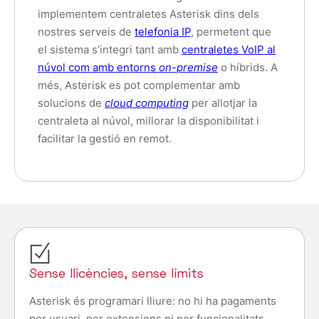
implementem centraletes Asterisk dins dels
nostres serveis de
telefonia IP
, permetent que
el sistema s’integri tant amb
centraletes VoIP al
núvol com amb entorns
on-premise
o híbrids. A
més, Asterisk es pot complementar amb
solucions de
cloud computing
per allotjar la
centraleta al núvol, millorar la disponibilitat i
facilitar la gestió en remot.
Sense llicències, sense límits
Asterisk és programari lliure: no hi ha pagaments
per usuari, per extensions ni per funcionalitats