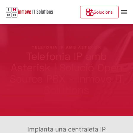
Solucions
TELEFONIA IP AMB ASTERISK
Telefonia IP amb
Asterisk | Solució Open
Source PBX - Inmove IT
Solutions
Implanta una centraleta IP