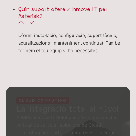
Quin suport ofereix Inmove IT per
Asterisk?
Oferim instal·lació, configuració, suport tècnic,
actualitzacions i manteniment continuat. També
formem el teu equip si ho necessites.
CLOUD COMPUTING
La integració total al núvol
A IMHO Inmove IT Solutions oferim una àmplia
varietat de serveis i solucions de Cloud
Computing per ajudar les empreses a millorar