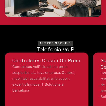
ALTRES SERVEIS
Telefonia voIP
Centraletes Cloud i On Prem
Su
Ce
Centraletes VoIP cloud i on prem
adaptades a la teva empresa. Control,
Gar
mobilitat i escalabilitat amb suport
tel
expert d'Inmove IT Solutions a
de 
Barcelona
pe
Sol