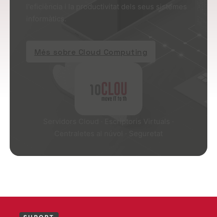
l'eficiència i la productivitat dels seus sistemes
informàtics.
Més sobre Cloud Computing
Servidors Cloud · Escriptoris Virtuals ·
Centraletes al núvol · Seguretat