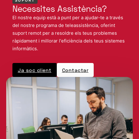
SUPORT
Necessites Assistència?
El nostre equip està a punt per a ajudar-te a través
del nostre programa de teleassistència, oferint
suport remot per a resoldre els teus problemes
ràpidament i millorar l'eficiència dels teus sistemes
informàtics.
Ja soc client
Contactar