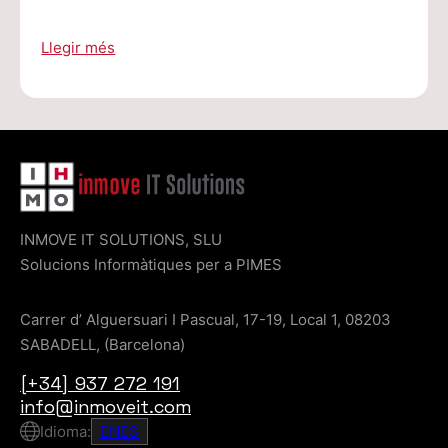
Llegir més
INMOVE IT SOLUTIONS, SLU
Solucions Informàtiques per a PIMES
Carrer d’ Alguersuari I Pascual, 17-19, Local 1, 08203
SABADELL, (Barcelona)
[+34] 937 272 191
info@inmoveit.com
Idioma:
EN
ES