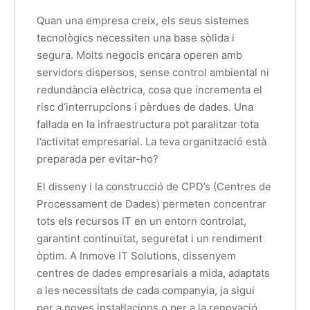
Quan una empresa creix, els seus sistemes
tecnològics necessiten una base sòlida i
segura. Molts negocis encara operen amb
servidors dispersos, sense control ambiental ni
redundància elèctrica, cosa que incrementa el
risc d’interrupcions i pèrdues de dades. Una
fallada en la infraestructura pot paralitzar tota
l’activitat empresarial. La teva organització està
preparada per evitar-ho?
El disseny i la construcció de CPD’s (Centres de
Processament de Dades) permeten concentrar
tots els recursos IT en un entorn controlat,
garantint continuïtat, seguretat i un rendiment
òptim. A Inmove IT Solutions, dissenyem
centres de dades empresarials a mida, adaptats
a les necessitats de cada companyia, ja sigui
per a noves instal·lacions o per a la renovació