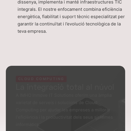
dissenya, implementa i manté infraestructures TIC
integrals. El nostre enfocament combina eficiència
energètica, fiabilitat i suport tècnic especialitzat per
garantir la continuïtat i l’evolució tecnològica de la
teva empresa.
CLOUD COMPUTING
La integració total al núvol
A IMHO Inmove IT Solutions oferim una àmplia
varietat de serveis i solucions de Cloud
Computing per ajudar les empreses a millorar
l'eficiència i la productivitat dels seus sistemes
informàtics.