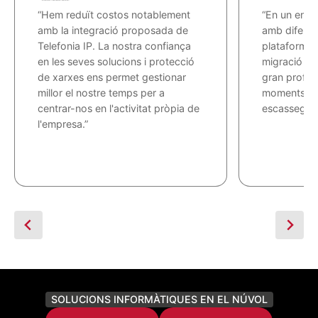
“Hem reduït costos notablement
“En un ento
amb la integració proposada de
amb diferent
Telefonia IP. La nostra confiança
plataformes,
en les seves solucions i protecció
migració a 
de xarxes ens permet gestionar
gran profess
millor el nostre temps per a
moments en 
centrar-nos en l'activitat pròpia de
escassegen.
l'empresa.”
SOLUCIONS INFORMÀTIQUES EN EL NÚVOL