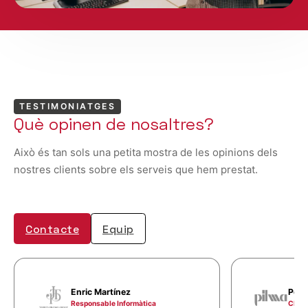
TESTIMONIATGES
Què opinen de nosaltres?
Això és tan sols una petita mostra de les opinions dels
nostres clients sobre els serveis que hem prestat.
Contacte
Equip
Enric Martínez
Pere
Responsable Informàtica
CIO d