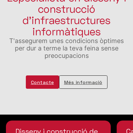
construcció
d'infraestructures
informàtiques
T'assegurem unes condicions òptimes
per dur a terme la teva feina sense
preocupacions
Contacte
Més informació
Disseny i construcció de
C