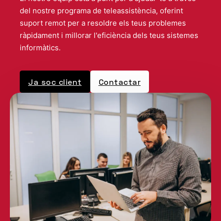
del nostre programa de teleassistència, oferint
suport remot per a resoldre els teus problemes
ràpidament i millorar l'eficiència dels teus sistemes
informàtics.
Ja soc client
Contactar