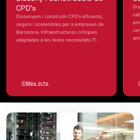
CPD’s
Dis
cab
Dissenyem i construïm CPD’s eficients,
emp
segurs i sostenibles per a empreses de
cer
Barcelona. Infraestructures crítiques
amb
adaptades a les teves necessitats IT.
Més info